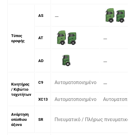
⚊
AS
Τύπος
⚊
AT
οροφής
⚊
AD
Αυτοματοποιημένο
⚊
C9
Κινητήρας
/ Κιβώτιο
ταχυτήτων
Αυτοματοποιημένο
Αυτοματοποιη
XC13
Ανάρτηση
Πνευματικό / Πλήρως πνευματικό
οπίσθιου
SR
άξονα