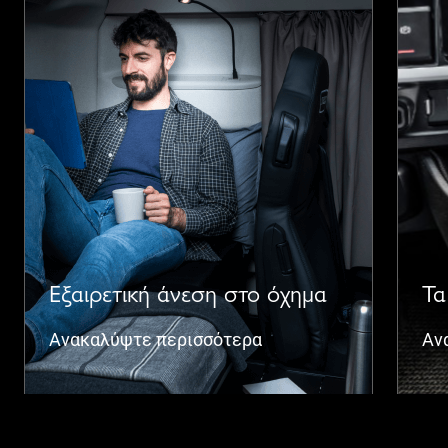
Εξαιρετική άνεση στο όχημα
Τα
Ανακαλύψτε περισσότερα
Αν