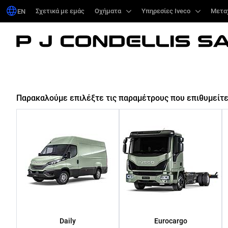
Σχετικά με εμάς
Σχετικά με εμάς
Οχήματα
Οχήματα
Υπηρεσίες Iveco
Υπηρεσίες Iveco
Μετα
Μετα
EN
EN
Παρακαλούμε επιλέξτε τις παραμέτρους που επιθυμείτε
Daily
Eurocargo