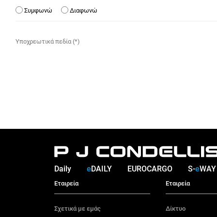
Συμφωνώ
Διαφωνώ
Υποχρεωτικά πεδία (*)
Daily
e
DAILY
EUROCARGO
S-
e
WAY
Εταιρεία
Εταιρεία
Σχετικά με εμάς
Δίκτυο