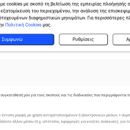
με cookies με σκοπό τη βελτίωση της εμπειρίας πλοήγησής 
ν εξατομίκευση του περιεχομένου, την ανάλυση της επισκεψι
στοχευμένων διαφημιστικών μηνυμάτων. Για περισσότερες 
την
Πολιτική Cookies
μας.
Συμφωνώ
Ρυθμίσεις
Α
 συγκατάθεσή μου για τους σκοπούς και τις διαδικασίες που περιγράφονται
 έντυπη μορφή, με χρήση αυτοματοποιημένων ή ηλεκτρονικών μέσων, + συμπε
ήποτε άλλου μέσου (π.χ. ιστότοποι, εφαρμογές για κινητές συσκευές), για