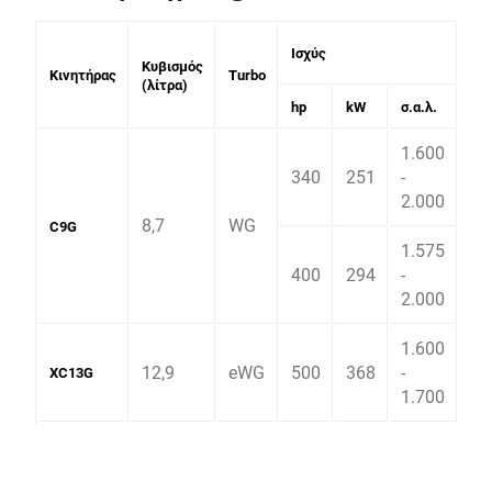
Ισχύς
Ρο
Κυβισμός
Κινητήρας
Turbo
(λίτρα)
hp
kW
σ.α.λ.
Nm
1.600
340
251
-
1.
2.000
8,7
WG
C9G
1.575
400
294
-
1.
2.000
1.600
12,9
eWG
500
368
-
2.
XC13G
1.700