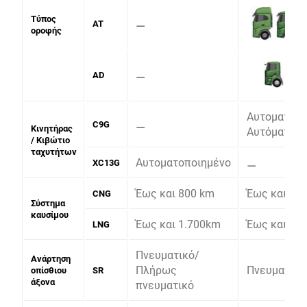
Τύπος
⚊
AT
οροφής
⚊
AD
Αυτοματοπο
⚊
C9G
Κινητήρας
Αυτόματο
/ Κιβώτιο
ταχυτήτων
Αυτοματοποιημένο
⚊
XC13G
Έως και 800 km
Έως και 1.
CNG
Σύστημα
καυσίμου
Έως και 1.700km
Έως και 1.
LNG
Πνευματικό
/
Ανάρτηση
Πλήρως
Πνευματικό
οπίσθιου
SR
άξονα
πνευματικό