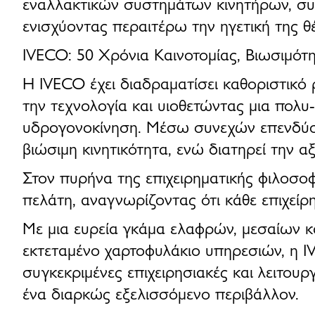
εναλλακτικών συστημάτων κινητήρων
, σ
ενισχύοντας περαιτέρω την ηγετική της 
IVECO: 50 Χρόνια Καινοτομίας, Βιωσιμότ
Η IVECO έχει διαδραματίσει καθοριστικ
την τεχνολογία και υιοθετώντας μια
πολυ-
υδρογονοκίνηση. Μέσω συνεχών επενδύσε
βιώσιμη κινητικότητα, ενώ διατηρεί την α
Στον πυρήνα της
επιχειρηματικής φιλοσο
πελάτη
, αναγνωρίζοντας ότι κάθε επιχείρ
Με μια
ευρεία γκάμα ελαφρών, μεσαίων 
εκτεταμένο χαρτοφυλάκιο υπηρεσιών
, η
I
συγκεκριμένες επιχειρησιακές και λειτου
ένα
διαρκώς εξελισσόμενο περιβάλλον
.