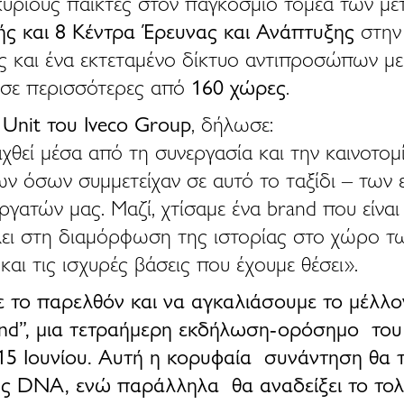
κύριους παίκτες στον παγκόσμιο τομέα των με
ς και 8 Κέντρα Έρευνας και Ανάπτυξης
στην 
ώς και ένα εκτεταμένο δίκτυο αντιπροσώπων μ
 σε περισσότερες από
160 χώρες
.
 Unit του Iveco Group
, δήλωσε:
ιχθεί μέσα από τη συνεργασία και την καινοτομ
ν όσων συμμετείχαν σε αυτό το ταξίδι – των 
τών μας. Μαζί, χτίσαμε ένα brand που είναι έ
λει στη διαμόρφωση της ιστορίας στο χώρο τ
αι τις ισχυρές βάσεις που έχουμε θέσει».
ε το παρελθόν και να αγκαλιάσουμε το μέλλ
d”, μια τετραήμερη εκδήλωση-ορόσημο του I
15 Ιουνίου. Αυτή η κορυφαία συνάντηση θα τ
της DNA, ενώ παράλληλα θα αναδείξει το τολ