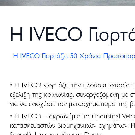
Η IVECO Γιορτά
Η IVECO Γιορτάζει 50 Χρόνια Πρωτοπορι
• Η IVECO γιορτάζει την πλούσια ιστορία 
εξέλιξη της κοινωνίας, συνεργαζόμενη με
για να ενισχύσει τον μετασχηματισμό της
• Η IVECO – ακρωνύμιο του Industrial Veh
κατασκευαστών βιομηχανικών οχημάτων: Fiat V
Speciali), Unic και Magirus-Deutz.