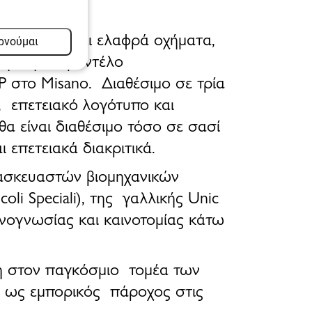
σης
βαρέα και ελαφρά οχήματα,
ρνούμαι
θητική. Το μοντέλο
P στο Misano. Διαθέσιμο σε
τρία
 επετειακό λογότυπο και
θα είναι διαθέσιμο τόσο σε σασί
 επετειακά διακριτικά.
τασκευαστών βιομηχανικών
coli Speciali
), της γαλλικής
Unic
νογνωσίας και καινοτομίας
κάτω
η στον παγκόσμιο τομέα των
ι ως εμπορικός πάροχος στις