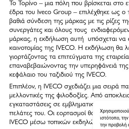
Το
Τορίνο
– μια πόλη που βρίσκεται στο 
έδρα του
Iveco Group
– επιλέχθηκε ως ο
βαθιά σύνδεση της μάρκας με τις ρίζες 
συνεργάτες
και όλους τους ενδιαφερόμε
μάρκας, η εκδήλωση αυτή υπόσχεται να α
καινοτομίας
της IVECO. Η εκδήλωση θα λ
γιορτάζοντας τα επιτεύγματα της εταιρε
επαναβεβαιώνοντας την υπερηφάνειά της 
κεφάλαιο του ταξιδιού της IVECO
.
Επιπλέον, η IVECO σχεδιάζει μια σειρά 
μελλοντικές της φιλοδοξίες. Από αποκλεισ
εγκαταστάσεις σε εμβληματικές τοποθεσί
πελάτες του. Οι εορτασμοί θα επεκταθού
Χρησιμοποιού
ιστότοπο, τη
IVECO μέσω τοπικών εκδηλώσεων σε όλο
την προβολή 