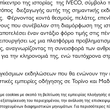
επίκεντρο της ιστορίας της IVECO, σύμβολο τ
 τόπος διεξαγωγής αυτής της σημαντικής εκδ
της. Φέρνοντας κοντά
θεσμούς, πελάτες, επεν
νους που συνέβαλαν στη διαμόρφωση της ιστ
ποτελέσει έναν αντάξιο φόρο τιμής στις
πέν
ειτουργήσει ως μια
πλατφόρμα προβληματισμ
ίας, αναγνωρίζοντας τη συνεισφορά των ανθ
για την κληρονομιά της, ενώ ταυτόχρονα σ
παγκόσμιων εκδηλώσεων που θα ενώνουν την 
τικές εμπειρίες οδήγησης σε Τορίνο και Μαδρ
ες, δραστηριότητες που θα φέρουν τη μάρκα 
ν πέρα από τον τόπο γέννησης της μάρκας, 
με cookies με σκοπό τη βελτίωση της εμπειρίας πλοήγησής 
ν εξατομίκευση του περιεχομένου, την ανάλυση της επισκεψι
 τον κόσμο, από την
Αργεντινή έως την Αυσ
στοχευμένων διαφημιστικών μηνυμάτων. Για περισσότερες 