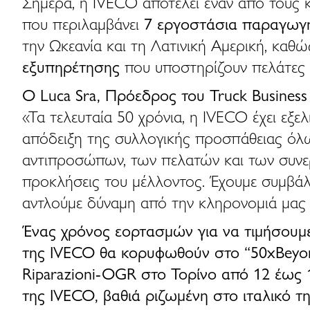
Σήμερα, η IVECO αποτελεί έναν από τους 
που περιλαμβάνει
7 εργοστάσια παραγωγή
την Ωκεανία και τη Λατινική Αμερική, καθ
εξυπηρέτησης
που υποστηρίζουν πελάτες
Ο Luca Sra, Πρόεδρος του Truck Business
«Τα τελευταία 50 χρόνια, η IVECO έχει εξελ
απόδειξη της συλλογικής προσπάθειας όλω
αντιπροσώπων, των πελατών και των συνεργα
προκλήσεις του μέλλοντος. Έχουμε συμβά
αντλούμε δύναμη από την κληρονομιά μας κ
Ένας χρόνος εορτασμών για να τιμήσουμ
της IVECO θα κορυφωθούν στο “50xBeyon
Riparazioni-OGR στο Τορίνο από 12 έως 
της IVECO, βαθιά ριζωμένη στο ιταλικό 