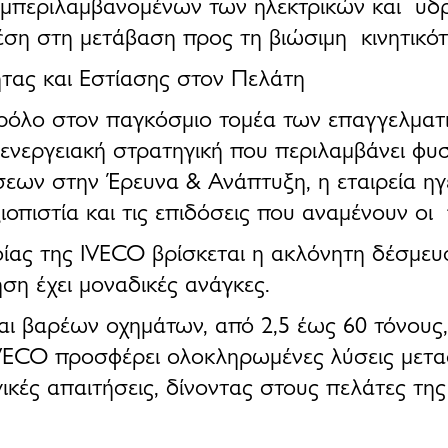
υμπεριλαμβανομένων των
ηλεκτρικών και υδ
θέση στη
μετάβαση προς τη βιώσιμη κινητικό
ητας και Εστίασης στον Πελάτη
ό ρόλο στον παγκόσμιο τομέα των επαγγελμα
ενεργειακή στρατηγική
που περιλαμβάνει φυσ
ων στην Έρευνα & Ανάπτυξη, η εταιρεία ηγε
ξιοπιστία και τις επιδόσεις που αναμένουν οι
φίας
της
IVECO
βρίσκεται η
ακλόνητη δέσμευ
ηση έχει μοναδικές ανάγκες.
και βαρέων οχημάτων
, από
2,5 έως 60 τόνους
VECO
προσφέρει
ολοκληρωμένες λύσεις μετ
ργικές απαιτήσεις, δίνοντας στους πελάτες τη