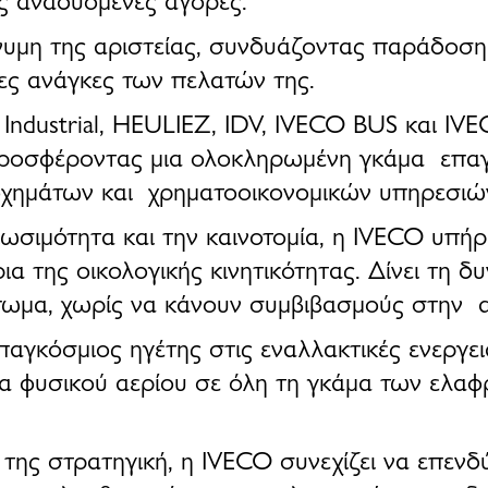
νυμη της
αριστείας
, συνδυάζοντας
παράδοση 
λες ανάγκες των πελατών της.
Industrial, HEULIEZ, IDV, IVECO BUS
και
IVE
προσφέροντας μια
ολοκληρωμένη γκάμα επαγ
 οχημάτων και χρηματοοικονομικών υπηρεσιώ
ωσιμότητα και την καινοτομία
, η
IVECO
υπήρ
ρια της
οικολογικής κινητικότητας
. Δίνει τη 
πωμα
, χωρίς να κάνουν συμβιβασμούς στην
παγκόσμιος ηγέτης στις εναλλακτικές ενεργε
α φυσικού αερίου σε όλη τη γκάμα των ελα
 της στρατηγική
, η
IVECO
συνεχίζει να
επενδ