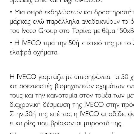
• Μια σειρά εκδηλώσεων και δραστηριοτήτω
μάρκας ενώ παράλληλα αναδεικνύουν το όρ
του Iveco Group στο Τορίνο με θέμα “50xB
• Η IVECO τιμά την 50ή επέτειό της με το
ελαφρά οχήματα.
Η IVECO γιορτάζει με υπερηφάνεια τα 50 χ
κατασκευαστές βιομηχανικών οχημάτων εν
τους και την καινοτομία στον τομέα των μ
διαχρονική δέσμευση της IVECO στην πρόοδ
Στην 50ή της επέτειο, η IVECO αποδίδει φό
ευκαιρίες που βρίσκονται μπροστά της.