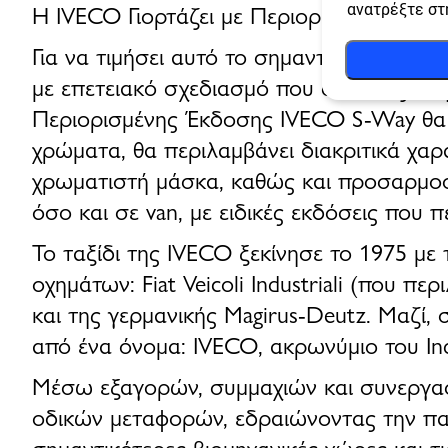
Η IVECO Γιορτάζει με Περιορισμένης Έκδ
ανατρέξτε σ
Για να τιμήσει αυτό το σημαντικό ορόση
με επετειακό σχεδιασμό που συνδυάζει τ
Περιορισμένης Έκδοσης IVECO S-Way
θα
χρώματα
, θα περιλαμβάνει
διακριτικά χαρ
χρωματιστή μάσκα
, καθώς και
προσαρμοσ
όσο και σε van, με ειδικές εκδόσεις που
Το ταξίδι της
IVECO
ξεκίνησε το
1975
με
οχημάτων:
Fiat Veicoli Industriali
(που περ
και της γερμανικής
Magirus-Deutz
. Μαζί,
από ένα όνομα:
IVECO
, ακρωνύμιο του
In
Μέσω
εξαγορών, συμμαχιών και συνεργα
οδικών μεταφορών
, εδραιώνοντας την π
σημαντικότερες βιομηχανικές χώρες και τ