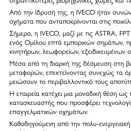
Από την ίδρυσή της, η
IVECO
ήταν συνώ
οχήματα που ανταποκρίνονται στις ποικί
Σήμερα, η
IVECO
, μαζί με τις
ASTRA, FPT 
ενός
Ομίλου επτά εμπορικών σημάτων
, 
κινητήρων, λεωφορείων, εξειδικευμένων
Μέσα από τη διαρκή της
δέσμευση στη βι
μεταφορών, επεκτείνοντας συνεχώς τα ό
μειώσουν το περιβαλλοντικό τους αποτύ
Η εταιρεία κατέχει μια
μοναδική θέση ως 
κατασκευαστής που προσφέρει τεχνολογί
επαγγελματικών οχημάτων
.
Καθοδηγούμενη από την
πολυ-ενεργειακή