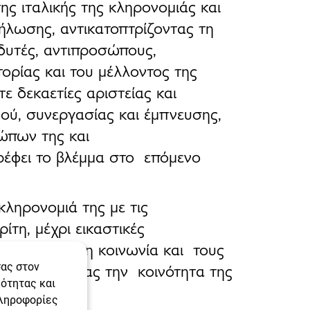
ης ιταλικής της κληρονομιάς και
ήλωσης, αντικατοπτρίζοντας τη
δυτές, αντιπροσώπους,
ορίας και του μέλλοντος της
τε δεκαετίες αριστείας και
ού, συνεργασίας και έμπνευσης
,
ρώπων της και
τρέφει το βλέμμα στο
επόμενο
κληρονομιά της με τις
ίτη, μέχρι εικαστικές
πιο κοντά στη κοινωνία και τους
ενεργοποιώντας την κοινότητα της
σας στον
μότητας και
τραλία
.
πληροφορίες